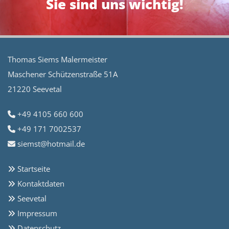
Sie sind uns wichtig!
Thomas Siems Malermeister
Maschener Schützenstraße 51A
21220 Seevetal
+49 4105 660 600

+49 171 7002537

siemst@hotmail.de

Startseite

Kontaktdaten

Seevetal

Impressum

Datenschutz
