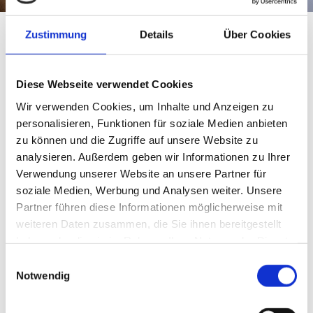
Zustimmung
Details
Über Cookies
Unsere Besonderheiten
Goldtapeten
Diese Webseite verwendet Cookies
Seidentapeten
Wir verwenden Cookies, um Inhalte und Anzeigen zu
chinesische Grastapeten
personalisieren, Funktionen für soziale Medien anbieten
kreative und venezianische Spachteltechniken
zu können und die Zugriffe auf unsere Website zu
Wisch- & Wickeltechniken
analysieren. Außerdem geben wir Informationen zu Ihrer
Verwendung unserer Website an unsere Partner für
soziale Medien, Werbung und Analysen weiter. Unsere
Partner führen diese Informationen möglicherweise mit
weiteren Daten zusammen, die Sie ihnen bereitgestellt
Malerarbeiten im Innenbereich
haben oder die sie im Rahmen Ihrer Nutzung der Dienste
gesammelt haben.
Einwilligungsauswahl
Traditionelle, sowie dekorative Malerarbeiten
Notwendig
Deckengestaltung und Stuckarbeiten
Beseitigung von Wasser- und Schimmelschäden